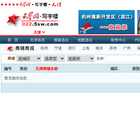
天津
首页
天津首页
搜索选址
地图选址
租售中心
代
杭州
宁波
浙江
上海
南京
苏州
广州
商铺
名称
编号
类别
天津商铺名称
城区
↓
类型
暂无相关信息