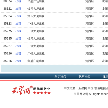
38374
出租
华盛广场出租
河西区
友谊
38321
出租
银河大厦出租
河西区
友谊
35824
出租
津玉大厦出租
河西区
友谊
35823
出租
广银大厦出租
河西区
友谊
35275
出租
广银大厦出租
河西区
友谊
35235
出租
银河大厦出租
河西区
友谊
35227
出租
广银大厦出租
河西区
友谊
35226
出租
广银大厦出租
河西区
友谊
35216
出租
华盛广场出租
河西区
友谊
关于我们
联系我们
注
中文域名：五星网.中国
增值电信
五星网公司 All rights res